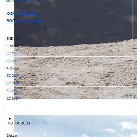
KONFIGURATOR
BOOK A TESTRIDE
ENDURO
2-stroke
EC 250
EC 300
4-stroke
EC 250F
EC 350F
EC 450F
EC 500F
MOTOCROSS
Elektro