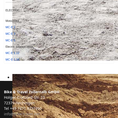
ELECTRIC
Motocross
MC-E 2
MC-E 3
MC-E 5
Electric balance bikes
MC-E 1.12
MC-E 1.16
Bike & Travel Zollernalb GmbH
Holger-Crafoord-Str. 23
72379 Hechingen
Tel +49 7471 9331990
info@bike-travel.net