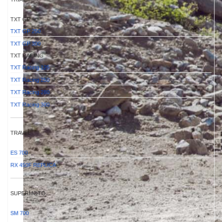
TXT GP
TXT GP 250
TXT GP 300
TXT RACING
TXT Racing 125
TXT Racing 250
TXT Racing 280
TXT Racing 300
TRAVEL
ES 700
RX 450F REPLICA
SUPERMOTO
SM 700