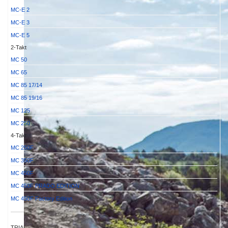
MC-E 2
MC-E 3
MC-E 5
2-Takt
MC 50
MC 65
MC 85 17/14
MC 85 19/16
MC 125
MC 250
4-Takt
MC 250F
MC 350F
MC 450F
MC 450F PRADO EDITION
MC 450F Factory Edition
TRIAL