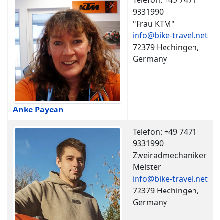
Telefon: +49 7471
9331990
"Frau KTM"
info@bike-travel.net
72379 Hechingen,
Germany
Anke Payean
Telefon: +49 7471
9331990
Zweiradmechaniker
Meister
info@bike-travel.net
72379 Hechingen,
Germany